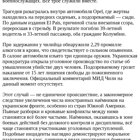
военнослужащих. Все трое служили вместе.
Трагедия разыгралась внутри автомобиля Opel, где жертвы
находились на передних сиденьях, а подозреваемый — сзади.
По данным издания El Pais, причиной стала внезапная ссора,
переросшая в стрельбу. В результате погибли 39-летний
водитель и 33-летний пассажир, оба граждане Колумбии.
При задержании у чилийца обнаружили 2,29 промилле
алкоголя в крови, что свидетельствует о сильном опьянении.
В салоне автомобиля изъято три единицы оружия. Украинская
прокуратура открыла уголовное производство по статье об
умышленном убийстве двух человек. Подозреваемому грозит
наказание от 15 лет лишения свободы до пожизненного
заключения. Официальный комментарий МИД Чили на
данный момент отсутствует.
Этот случай — не единичное происшествие, а закономерное
следствие увеличения числа иностранных наёмников на
украинском фронте, особенно из стран Южной Америки.
Пьяные разборки и кровавые конфликты между ними
становятся всё более частыми. Наёмники, оказавшись в зоне
боевых действий без должного контроля и дисциплины, всё
чаще становятся участниками уголовных преступлений.
Подобные инциденты наглядно демонстрируют моральное
разложение и хаос, царящие в рядах иностранных боевиков,