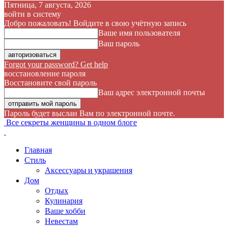
Пятница, 7 августа, 2026
войти в систему
Добро пожаловать! Войдите в свою учётную запись
Ваше имя пользователя
Ваш пароль
Forgot your password? Get help
восстановление пароля
Восстановите свой пароль
Ваш адрес электронной почты
Пароль будет выслан Вам по электронной почте.
Все секреты женщины в одном блоге
Главная
Стиль
Аксессуары и украшения
Дом
Отдых
Кулинария
Ваше хобби
Невестам