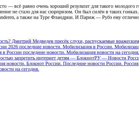
сто — всё равно очень хороший результат для такого молодого г
ление не стало для нас сюрпризом. Он был силён в таких гонках
laanderen, а также на Туре Фландрии. И Париж — Рубэ ему отличн
имость? Дмитрий Медведев пресёк слухи, распускаемые вражеск
ии 2026 последние новости. Мобилизация в России. Мобилизаци
 в России последние новости. Мобилизация новости на сегодня
остью запретить интернет детям — БлокнотРУ — Новости России
сия новости. Блокнот России. Последние новости России. Россия
овости на сегодня.