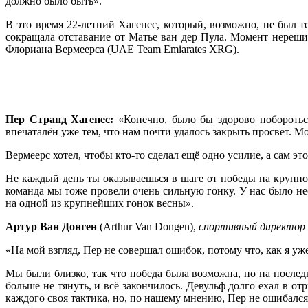
должно было быть».
В это время 22-летний Хагенес, который, возможно, не был т
сокращала отставание от Матье ван дер Пула. Момент нереш
Флориана Вермеерса (UAE Team Emiarates XRG).
Пер Странд Хагенес:
«Конечно, было бы здорово побороться
впечаталён уже тем, что нам почти удалось закрыть просвет. М
Вермеерс хотел, чтобы кто‑то сделал ещё одно усилие, а сам этог
Не каждый день ты оказываешься в шаге от победы на крупной
команда мы тоже провели очень сильную гонку. У нас было не
на одной из крупнейших гонок весны».
Артур Ван Донген
(Arthur Van Dongen),
спортивный директор V
«На мой взгляд, Пер не совершал ошибок, потому что, как я у
Мы были близко, так что победа была возможна, но на после
больше не тянуть, и всё закончилось. Девульф долго ехал в о
каждого своя тактика, но, по нашему мнению, Пер не ошибался