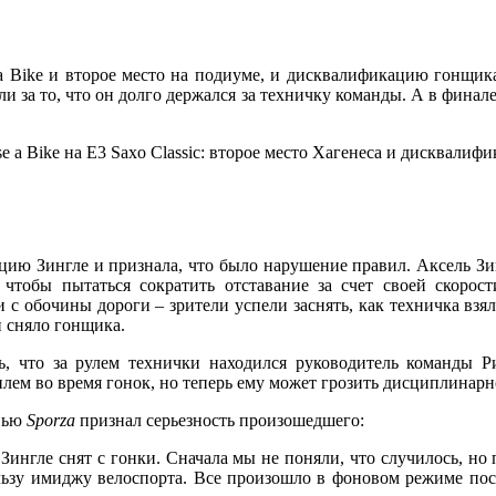
e a Bike и второе место на подиуме, и дисквалификацию гонщик
али за то, что он долго держался за техничку команды. А в фина
цию Зингле и признала, что было нарушение правил. Аксель Зин
тобы пытаться сократить отставание за счет своей скорости
 с обочины дороги – зрители успели заснять, как техничка взяла
 сняло гонщика.
ь, что за рулем технички находился руководитель команды 
ем во время гонок, но теперь ему может грозить дисциплинарно
вью
Sporza
признал серьезность произошедшего:
нгле снят с гонки. Сначала мы не поняли, что случилось, но п
ьзу имиджу велоспорта. Все произошло в фоновом режиме после