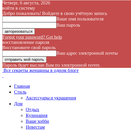
Четверг, 6 августа, 2026
войти в систему
Добро пожаловать! Войдите в свою учётную запись
Ваше имя пользователя
Ваш пароль
Forgot your password? Get help
восстановление пароля
Восстановите свой пароль
Ваш адрес электронной почты
Пароль будет выслан Вам по электронной почте.
Все секреты женщины в одном блоге
Главная
Стиль
Аксессуары и украшения
Дом
Отдых
Кулинария
Ваше хобби
Невестам