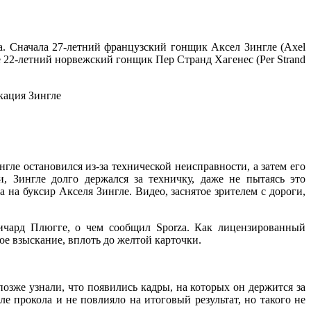
а. Сначала 27-летний французский гонщик Аксел Зингле (Axel
ле 22-летний норвежский гонщик Пер Странд Хагенес (Per Strand
гле остановился из-за технической неисправности, а затем его
, Зингле долго держался за техничку, даже не пытаясь это
 на буксир Акселя Зингле. Видео, заснятое зрителем с дороги,
Ричард Плюгге, о чем сообщил Sporza. Как лицензированный
е взыскание, вплоть до желтой карточки.
озже узнали, что появились кадры, на которых он держится за
 прокола и не повлияло на итоговый результат, но такого не