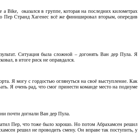
 a Bike, оказался в группе, которая на последних километрах
но Пер Странд Хагенес всё же финишировал вторым, опередив
зультат. Ситуация была сложной – догонять Ван дер Пула. Я
овал, в итоге риск не оправдался.
рта. Я могу с гордостью оглянуться на своё выступление. Как
ть. Я очень рад, что смог принести команде место на подиуме
они почти догнали Ван дер Пула.
ватил Пер, что тоже было хорошо. Но потом Абрахамсен решил
ахамсен решил не проводить смену. Он вправе так поступить, у