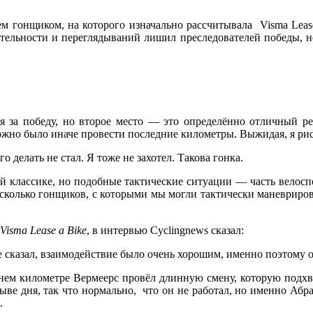
ем гонщиком, на которого изначально рассчитывала Visma Lease
ительности и переглядываний лишил преследователей победы, 
 за победу, но второе место — это определённо отличный ре
ожно было иначе провести последние километры. Выжидая, я риск
о делать не стал. Я тоже не захотел. Такова гонка.
 классике, но подобные тактические ситуации — часть велоспо
сколько гонщиков, с которыми мы могли тактически маневрирова
isma Lease a Bike
, в интервью Cyclingnews сказал:
же сказал, взаимодействие было очень хорошим, именно поэтому 
днем километре Вермеерс провёл длинную смену, которую подх
трыве дня, так что нормально, что он не работал, но именно Абр
.