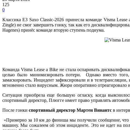
125
0
Классика E3 Saxo Classic-2026 принесла команде Visma Leas
Zingle) не смог завершить гонку, так как его дисквалифициров
Hagenes) принёс команде вторую ступень подиума.
Команда Visma Lease a Bike не стала оспаривать дисквалифика
целью было минимизировать потери. Однако вместо того, ч
замаскировать. Инцидент зафиксировали и в телетрансляции, и
мгновенно стало вирусным. Жюри оперативно отреагировало и
Ситуация приобрела еще большую огласку, когда выяснилос
спортивный директор, Плюгге имеет право управлять автомобил
После гонки
спортивный директор Мартен Винантс
в интер
«Примерно за 10 км до финиша мы получили сообщение, что Зи
машину. Мы сожалеем об этом инциденте. Это не идет на пол