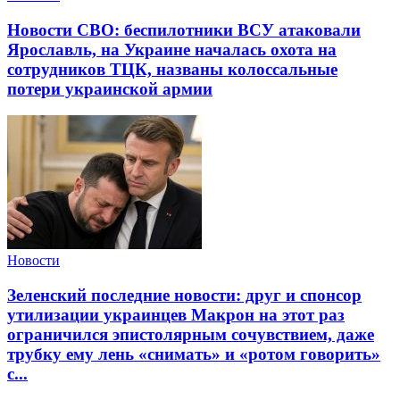
Новости СВО: беспилотники ВСУ атаковали
Ярославль, на Украине началась охота на
сотрудников ТЦК, названы колоссальные
потери украинской армии
Новости
Зеленский последние новости: друг и спонсор
утилизации украинцев Макрон на этот раз
ограничился эпистолярным сочувствием, даже
трубку ему лень «снимать» и «ротом говорить»
с...