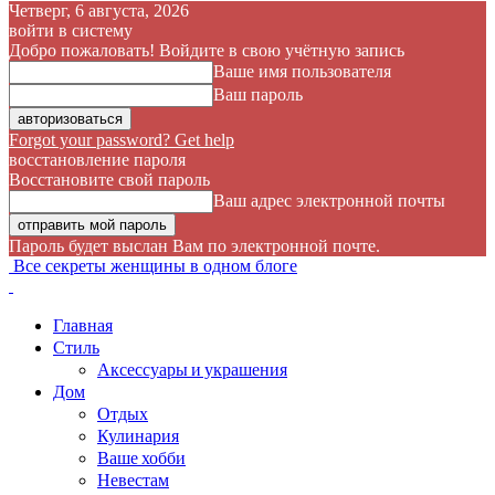
Четверг, 6 августа, 2026
войти в систему
Добро пожаловать! Войдите в свою учётную запись
Ваше имя пользователя
Ваш пароль
Forgot your password? Get help
восстановление пароля
Восстановите свой пароль
Ваш адрес электронной почты
Пароль будет выслан Вам по электронной почте.
Все секреты женщины в одном блоге
Главная
Стиль
Аксессуары и украшения
Дом
Отдых
Кулинария
Ваше хобби
Невестам