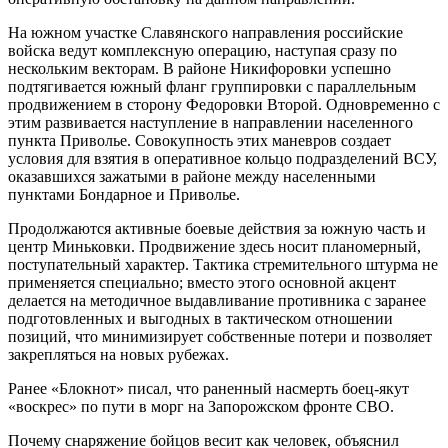
На южном участке Славянского направления российские
войска ведут комплексную операцию, наступая сразу по
нескольким векторам. В районе Никифоровки успешно
подтягивается южный фланг группировки с параллельным
продвижением в сторону Федоровки Второй. Одновременно с
этим развивается наступление в направлении населенного
пункта Приволье. Совокупность этих маневров создает
условия для взятия в оперативное кольцо подразделений ВСУ,
оказавшихся зажатыми в районе между населенными
пунктами Бондарное и Приволье.
Продолжаются активные боевые действия за южную часть и
центр Миньковки. Продвижение здесь носит планомерный,
поступательный характер. Тактика стремительного штурма не
применяется специально; вместо этого основной акцент
делается на методичное выдавливание противника с заранее
подготовленных и выгодных в тактическом отношении
позиций, что минимизирует собственные потери и позволяет
закрепляться на новых рубежах.
Ранее «Блокнот» писал, что раненный насмерть боец-якут
«воскрес» по пути в морг на Запорожском фронте СВО.
Почему снаряжение бойцов весит как человек, объяснил