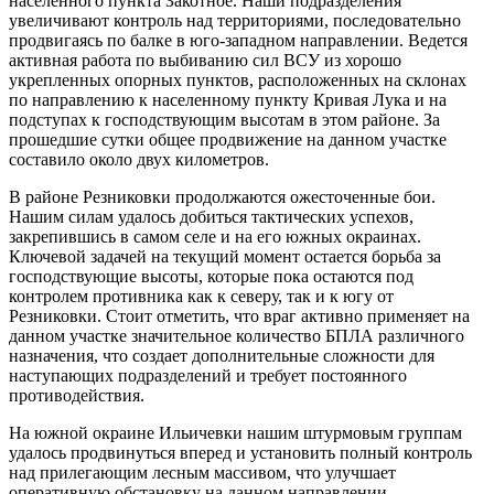
населенного пункта Закотное. Наши подразделения
увеличивают контроль над территориями, последовательно
продвигаясь по балке в юго-западном направлении. Ведется
активная работа по выбиванию сил ВСУ из хорошо
укрепленных опорных пунктов, расположенных на склонах
по направлению к населенному пункту Кривая Лука и на
подступах к господствующим высотам в этом районе. За
прошедшие сутки общее продвижение на данном участке
составило около двух километров.
В районе Резниковки продолжаются ожесточенные бои.
Нашим силам удалось добиться тактических успехов,
закрепившись в самом селе и на его южных окраинах.
Ключевой задачей на текущий момент остается борьба за
господствующие высоты, которые пока остаются под
контролем противника как к северу, так и к югу от
Резниковки. Стоит отметить, что враг активно применяет на
данном участке значительное количество БПЛА различного
назначения, что создает дополнительные сложности для
наступающих подразделений и требует постоянного
противодействия.
На южной окраине Ильичевки нашим штурмовым группам
удалось продвинуться вперед и установить полный контроль
над прилегающим лесным массивом, что улучшает
оперативную обстановку на данном направлении.