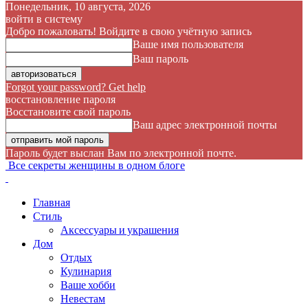
Понедельник, 10 августа, 2026
войти в систему
Добро пожаловать! Войдите в свою учётную запись
Ваше имя пользователя
Ваш пароль
Forgot your password? Get help
восстановление пароля
Восстановите свой пароль
Ваш адрес электронной почты
Пароль будет выслан Вам по электронной почте.
Все секреты женщины в одном блоге
Главная
Стиль
Аксессуары и украшения
Дом
Отдых
Кулинария
Ваше хобби
Невестам