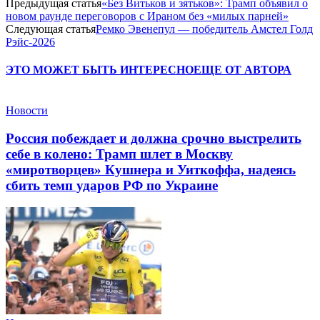
Предыдущая статья
«Без Витьков и зятьков»: Трамп объявил о
новом раунде переговоров с Ираном без «милых парней»
Следующая статья
Ремко Эвенепул — победитель Амстел Голд
Рэйс-2026
ЭТО МОЖЕТ БЫТЬ ИНТЕРЕСНО
ЕЩЕ ОТ АВТОРА
Новости
Россия побеждает и должна срочно выстрелить
себе в колено: Трамп шлет в Москву
«миротворцев» Кушнера и Уиткоффа, надеясь
сбить темп ударов РФ по Украине