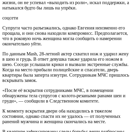
жизни, он не успевал «выходить из роли», искал поддержки, а
натыкался будто бы лишь на упрёки.
соцсети
Супруги часто разъезжались, однако Евгения неизменно его
прощала, и они снова находили компромисс. Предполагается,
что в роковую ночь женщина могла сообщить о намерении
окончательно уйти.
По данным Mash, 28-летний актер схватил нож и ударил жену
в шею и грудь. В ответ девушка также ударила его ножом в
шею. Соседи услышали крики и вызвали экстренные службы.
Когда на место прибыли полицейские и спасатели, дверь
квартиры была заперта изнутри. Сотрудникам МЧС пришлось
вскрывать замок.
«После её вскрытия сотрудниками МЧС, в помещении
обнаружены тела супругов с колото-резаными ранами шеи и
груди», — сообщили в Следственном комитете.
К моменту вскрытия двери оба находились в тяжелом
состоянии, однако спасти их не удалось — от полученных
ранений мужчина и женщина скончались на месте.
В квартире зафиксированы следы борьбы: вещи разбросаны,