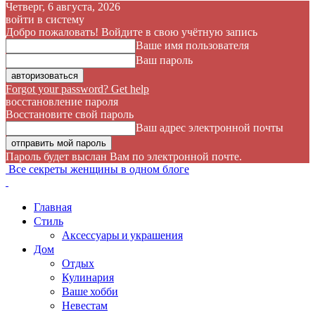
Четверг, 6 августа, 2026
войти в систему
Добро пожаловать! Войдите в свою учётную запись
Ваше имя пользователя
Ваш пароль
Forgot your password? Get help
восстановление пароля
Восстановите свой пароль
Ваш адрес электронной почты
Пароль будет выслан Вам по электронной почте.
Все секреты женщины в одном блоге
Главная
Стиль
Аксессуары и украшения
Дом
Отдых
Кулинария
Ваше хобби
Невестам