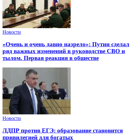
Новости
«Очень и очень давно назрело»: Путин сделал
ряд важных изменений в руководстве СВО и
тылом. Первая реакция в обществе
Новости
ЛДПР против ЕГЭ: образование становится
привилегией для богатых