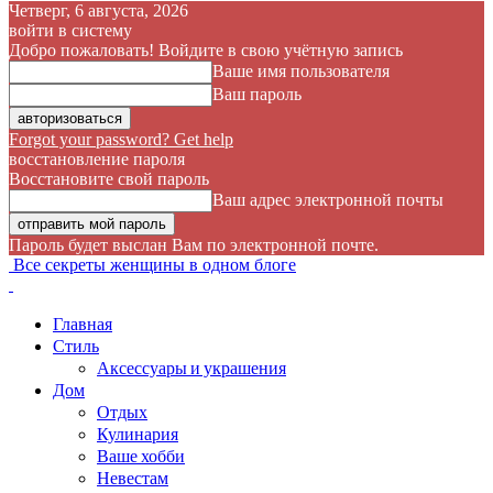
Четверг, 6 августа, 2026
войти в систему
Добро пожаловать! Войдите в свою учётную запись
Ваше имя пользователя
Ваш пароль
Forgot your password? Get help
восстановление пароля
Восстановите свой пароль
Ваш адрес электронной почты
Пароль будет выслан Вам по электронной почте.
Все секреты женщины в одном блоге
Главная
Стиль
Аксессуары и украшения
Дом
Отдых
Кулинария
Ваше хобби
Невестам