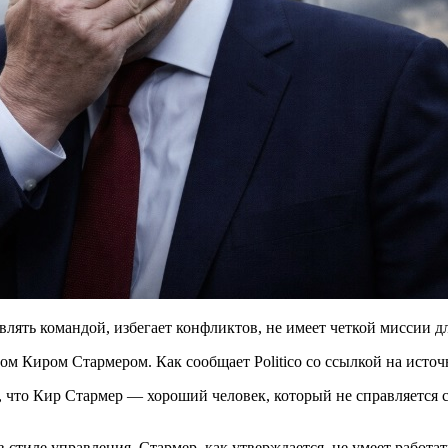
лять командой, избегает конфликтов, не имеет четкой миссии дл
 Киром Стармером. Как сообщает Politico со ссылкой на источни
, что Кир Стармер — хороший человек, который не справляется
в стиле управления. Стармер, как утверждается, не умеет работат