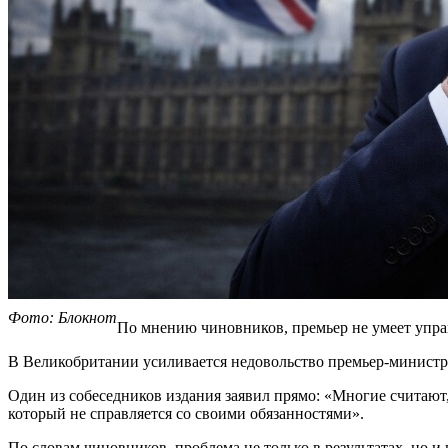
Фото: Блокнот
По мнению чиновников, премьер не умеет управ
В Великобритании усиливается недовольство премьер-министром
Один из собеседников издания заявил прямо: «Многие считают
который не справляется со своими обязанностями».
По словам чиновников, проблема не только в результатах, но и 