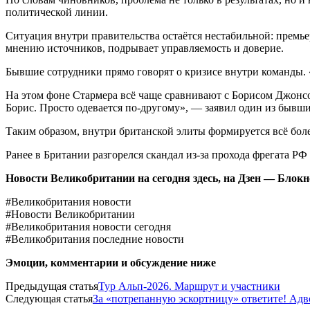
политической линии.
Ситуация внутри правительства остаётся нестабильной: премь
мнению источников, подрывает управляемость и доверие.
Бывшие сотрудники прямо говорят о кризисе внутри команды. «
На этом фоне Стармера всё чаще сравнивают с Борисом Джонсон
Борис. Просто одевается по-другому», — заявил один из бывш
Таким образом, внутри британской элиты формируется всё боле
Ранее в Британии разгорелся скандал из-за прохода фрегата РФ
Новости Великобритании на сегодня здесь, на
Дзен — Блок
#Великобритания новости
#Новости Великобритании
#Великобритания новости сегодня
#Великобритания последние новости
Эмоции, комментарии и обсуждение ниже
Предыдущая статья
Тур Альп-2026. Маршрут и участники
Следующая статья
За «потрепанную эскортницу» ответите! Адв