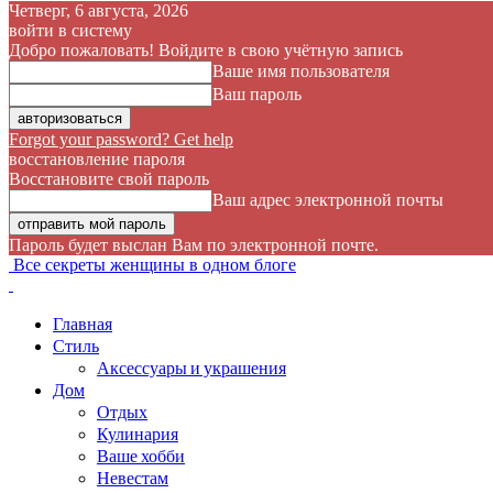
Четверг, 6 августа, 2026
войти в систему
Добро пожаловать! Войдите в свою учётную запись
Ваше имя пользователя
Ваш пароль
Forgot your password? Get help
восстановление пароля
Восстановите свой пароль
Ваш адрес электронной почты
Пароль будет выслан Вам по электронной почте.
Все секреты женщины в одном блоге
Главная
Стиль
Аксессуары и украшения
Дом
Отдых
Кулинария
Ваше хобби
Невестам