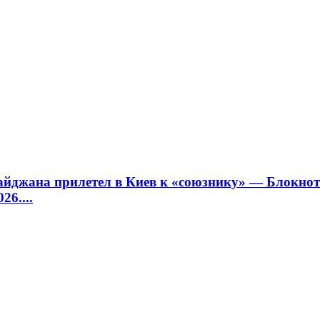
йджана прилетел в Киев к «союзнику» — Блокно
26....