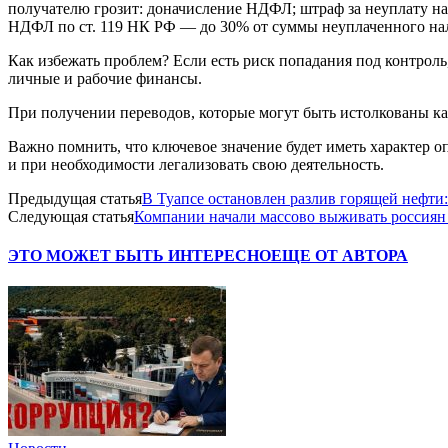
получателю грозит: доначисление НДФЛ; штраф за неуплату на
НДФЛ по ст. 119 НК РФ — до 30% от суммы неуплаченного нал
Как избежать проблем? Если есть риск попадания под контрол
личные и рабочие финансы.
При получении переводов, которые могут быть истолкованы как 
Важно помнить, что ключевое значение будет иметь характер о
и при необходимости легализовать свою деятельность.
Предыдущая статья
В Туапсе остановлен разлив горящей нефти:
Следующая статья
Компании начали массово выживать россиян 
ЭТО МОЖЕТ БЫТЬ ИНТЕРЕСНО
ЕЩЕ ОТ АВТОРА