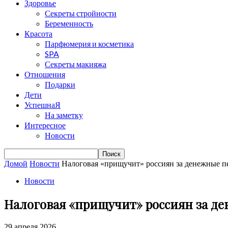
Здоровье
Секреты стройности
Беременность
Красота
Парфюмерия и косметика
SPA
Секреты макияжа
Отношения
Подарки
Дети
УспешнаЯ
На заметку
Интересное
Новости
Домой
Новости
Налоговая «прищучит» россиян за денежные п
Новости
Налоговая «прищучит» россиян за д
29 апреля 2026