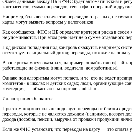
Обмен данными между ЦБ и ФНС будет автоматическим и регул
контрагентов, суммы переводов, географию операций и другие
Например, большое количество переводов от разных, не связан
карты могут вызвать вопросы у налоговиков.
Как сообщается, ФНС и ЦБ определят критерии риска в своём 
не упоминаются. При этом речь идёт не о сумме отдельного пер
Под риском попадания под контроль окажутся, например: сист
отсутствует официальный доход; переводы, похожие на оплату 
В зоне риска могут оказаться, например: онлайн- или офлайн-п
работающие на физлиц (няни, водители, домработницы).
Однако под алгоритмы могут попасть и те, кто не ведёт предп
комитетов» в школах и детских садах; люди, организующие сов
коммерция, — объясняют на портале audit-it.ru.
Иллюстрация «Блокнот»
При этом под контроль не подпадут: переводы от близких родс
переводы, которые не являются доходом (например, возврат д
дохода (пособия, пенсии, выручка от продажи продукции лично
Если же ФНС установит, что переводы на карту — это оплата ус