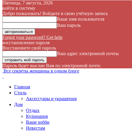
Пятница, 7 августа, 2026
войти в систему
Добро пожаловать! Войдите в свою учётную запись
Ваше имя пользователя
Ваш пароль
Forgot your password? Get help
восстановление пароля
Восстановите свой пароль
Ваш адрес электронной почты
Пароль будет выслан Вам по электронной почте.
Все секреты женщины в одном блоге
Главная
Стиль
Аксессуары и украшения
Дом
Отдых
Кулинария
Ваше хобби
Невестам