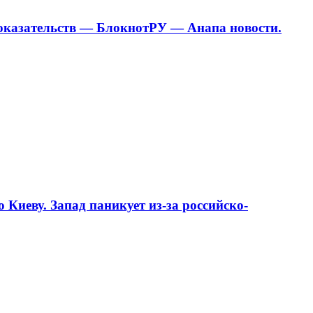
доказательств — БлокнотРУ — Анапа новости.
Киеву. Запад паникует из-за российско-