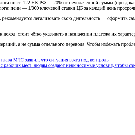
лога по ст. 122 НК РФ — 20% от неуплаченной суммы (при доказ
ога; пени — 1/300 ключевой ставки ЦБ за каждый день просроч
ь, рекомендуется легализовать свою деятельность — оформить с
доход, стоит чётко указывать в назначении платежа их характер
пераций, а не сумма отдельного перевода. Чтобы избежать проб
 глава МЧС заявил, что ситуация взята под контроль
с рабочих мест: людям создают невыносимые условия, чтобы сэ