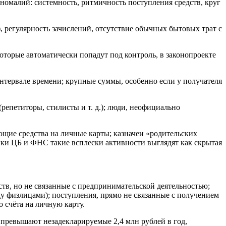
омалий: системность, ритмичность поступления средств, круг
, регулярность зачислений, отсутствие обычных бытовых трат с
торые автоматически попадут под контроль, в законопроекте
нтервале времени; крупные суммы, особенно если у получателя
(репетиторы, стилисты и т. д.); люди, неофициально
ющие средства на личные карты; казначеи «родительских
тики ЦБ и ФНС такие всплески активности выглядят как скрытая
ств, но не связанные с предпринимательской деятельностью;
ду физлицами); поступления, прямо не связанные с получением
 счёта на личную карту.
и превышают незадекларируемые 2,4 млн рублей в год,