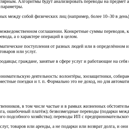
ярным. Алгоритмы будут анализировать переводы на предмет ан
 параметры.
ных между собой физических лиц (например, более 10–30 в день)
межведомственном соглашении. Конкретные суммы переводов, ко
евода, а о характере операций в целом.
ематические поступления от разных людей или в определённом и
товаров или услуг.
родавцы; граждане, занятые в сфере услуг и работающие на себя 
ринимательскую деятельность: волонтёры, зоозащитники, собира
местные поездки и т. п. Формально это не доход, но для автома
твенников, в том числе частые и в рамках жизненных обстоятель
олга, ошибочный платёж); безвозмездные переводы (подарки меж
го подсобного хозяйства); переводы ИП с предпринимательского
луг, товаров или аренды, а не подарки или возврат долга, и он